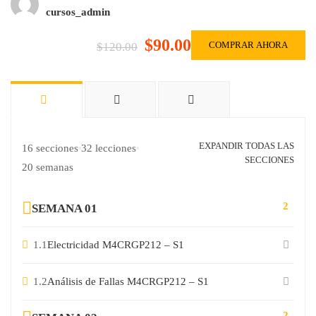
cursos_admin
$90.00
COMPRAR AHORA
$120.00
EXPANDIR TODAS LAS
16 secciones
32 lecciones
SECCIONES
20 semanas
2
SEMANA 01
1.1
Electricidad M4CRGP212 – S1
1.2
Análisis de Fallas M4CRGP212 – S1
2